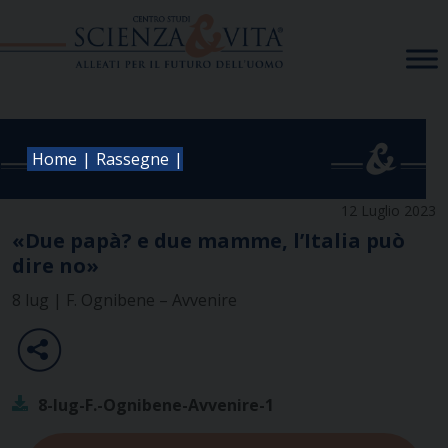
Skip
to
content
|
|
Home
Rassegne
12 Luglio 2023
«Due papà? e due mamme, l’Italia può
dire no»
8 lug | F. Ognibene – Avvenire
8-lug-F.-Ognibene-Avvenire-1