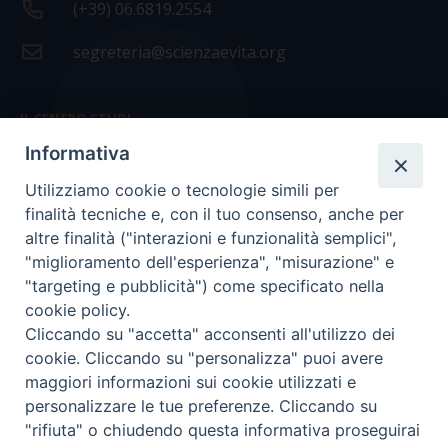
(+39) 06.6819.2554
segreteria@scienzaevita.org
IL CENTRO STUDI
Informativa
La nostra storia
Utilizziamo cookie o tecnologie simili per
Statuto
finalità tecniche e, con il tuo consenso, anche per
Presidenza e ufficio presidenza
altre finalità ("interazioni e funzionalità semplici",
"miglioramento dell'esperienza", "misurazione" e
Consiglio scientifico
"targeting e pubblicità") come specificato nella
cookie policy.
Coordinamento nazionale
Cliccando su "accetta" acconsenti all'utilizzo dei
cookie. Cliccando su "personalizza" puoi avere
maggiori informazioni sui cookie utilizzati e
personalizzare le tue preferenze. Cliccando su
"rifiuta" o chiudendo questa informativa proseguirai
COPYRIGHT Scienza & Vita - C.F
96600690588
- Tutti i